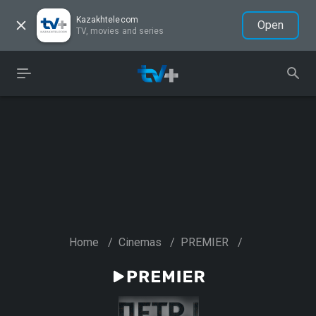
Kazakhtelecom
Open
TV, movies and series
Home
/
Cinemas
/
PREMIER
/