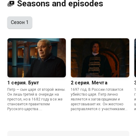
Seasons and episodes
Сезон 1
1 серия. Бунт
2 серия. Мечта
Петр — сын царя от второй жены.
1697 год. В России готовится
1
Он лишь третий в очереди на
убийство царя. Петр лично
престол, но в 1682 году все же
является к заговорщикам и
становится правителем
арестовывает их. Он жестоко
Русского царства.
расправляется с участниками
Милославские хотят свергнуть
заговора, чтобы преподать урок
Петра и посадить на трон своего
всей стране накануне своего
наследника. Для этого они
отъезда в Европу. Из своей
провоцируют стрелецкое войско
поездки Петр привозит не
на бунт. В результате восстания
только оружие и передовые