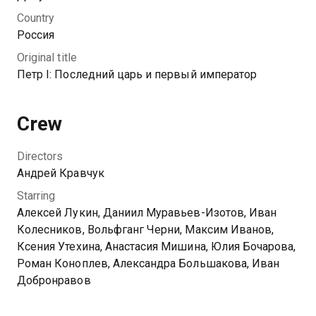
реконструировать на экране наиболее значимые
Country
события из жизни Петра Великого, используя
Россия
современные технологии съемок и компьютерной
Original title
графики. Создатели проекта покажут, как последний
Петр I: Последний царь и первый император
российский царь взошел на престол, хотя был
четырнадцатым ребенком в семье; как он
отвоевывал выход к морю, когда в стране не было
Crew
профессиональной армии и флота; и как всего за
несколько десятилетий вывел Российскую
Directors
империю в мировые лидеры.
Андрей Кравчук
Starring
You can watch 1 season of the series Петр I:
Алексей Лукин, Даниил Муравьев-Изотов, Иван
Последний царь и первый император online for free
Колесников, Вольфганг Черни, Максим Иванов,
in good HD quality on Kazakhtelecom.
Ксения Утехина, Анастасия Мишина, Юлия Бочарова,
Роман Коноплев, Александра Большакова, Иван
Добронравов