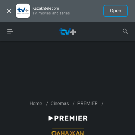
Kazakhtelecom
Open
TV, movies and series
Home
/
Cinemas
/
PREMIER
/