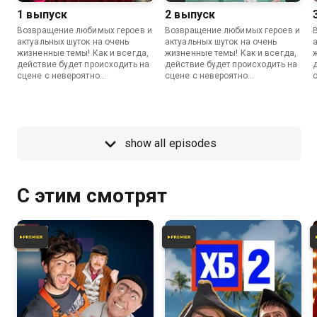
1 выпуск
2 выпуск
Возвращение любимых героев и
Возвращение любимых героев и
актуальных шуток на очень
актуальных шуток на очень
жизненные темы! Как и всегда,
жизненные темы! Как и всегда,
действие будет происходить на
действие будет происходить на
сцене с невероятно
сцене с невероятно
реалистичными декорациями,
реалистичными декорациями,
зрительным залом и без
зрительным залом и без
закадрового смеха.
закадрового смеха.
show all episodes
С этим смотрят