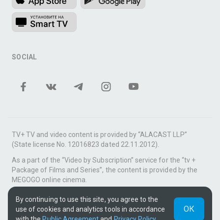
SOCIAL
TV+ TV and video content is provided by “ALACAST LLP”
(State license No. 12016823 dated 22.11.2012).
As a part of the “Video by Subscription” service for the “tv +
Package of Films and Series”, the content is provided by the
MEGOGO online cinema.
Support: tvplus@telecom.kz
By continuing to use this site, you agree to the
ОК
use of cookies and analytics tools in accordance
UUID: 7fc1dfdf-0aad-4012-b1b7-3932dc1984bc
with the
Public Agreement
and
Privacy Policy