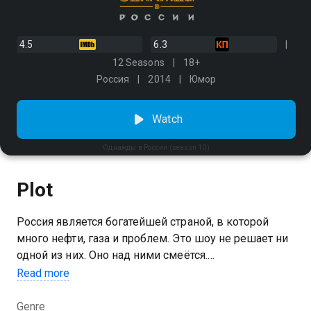
4.5
6.3
12 Seasons
18+
Россия
2014
Юмор
Watch
Однажды в России (season 10)
Plot
Россия является богатейшей страной, в которой
много нефти, газа и проблем. Это шоу не решает ни
одной из них. Оно над ними смеётся.
Read more
You can watch 10 season of the series Однажды в
России online for free in good HD quality on
Genre