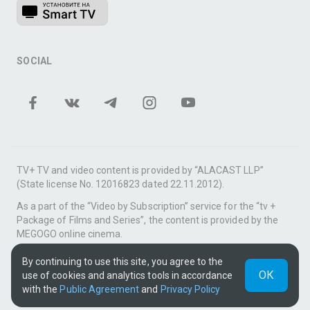
SOCIAL
TV+ TV and video content is provided by “ALACAST LLP”
(State license No. 12016823 dated 22.11.2012).
As a part of the “Video by Subscription” service for the “tv +
Package of Films and Series”, the content is provided by the
MEGOGO online cinema.
Support: tvplus@telecom.kz
By continuing to use this site, you agree to the
ОК
use of cookies and analytics tools in accordance
UUID: 3bb0ed23-2a1f-489b-b1af-49fc5b91a477
with the
Public Agreement
and
Privacy Policy
v3.9.15
|
SSR