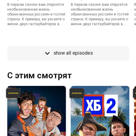
В первом сезоне вам откроется
В первом сезоне вам откроется
необыкновенная жизнь
необыкновенная жизнь
обыкновенных россиян и гостей
обыкновенных россиян и гостей
страны. К примеру, вы узнаете о
страны. К примеру, вы узнаете о
жизни двух гастарбайтеров в
жизни двух гастарбайтеров в
Москве, тренера футбольной
Москве, тренера футбольной
команды, которая всегда
команды, которая всегда
проигрывает, и двух
проигрывает, и двух
краснодарских пацанов,
краснодарских пацанов,
которым никак не удается
которым никак не удается
show all episodes
купить запретное резиновое
купить запретное резиновое
изделие для сексуальных
изделие для сексуальных
забав. И это далеко не все.
забав. И это далеко не все.
з
С этим смотрят