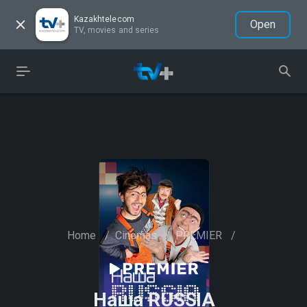
Kazakhtelecom
Open
TV, movies and series
Home
/
Cinemas
/
PREMIER
/
Наша RUSSIA