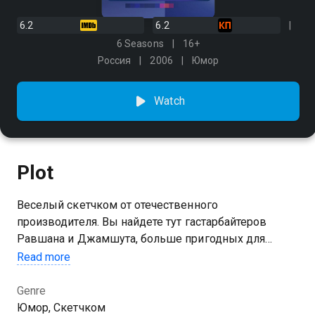
6.2
6.2
6 Seasons
16+
Россия
2006
Юмор
Watch
Plot
Веселый скетчком от отечественного
производителя. Вы найдете тут гастарбайтеров
Равшана и Джамшута, больше пригодных для
разрушений, чем для строительства. Вам покажут
Read more
прожигателей жизни Славика и Димона, идущих на
любые ухищрения ради взрослых развлечений. Вы
Genre
близко познакомитесь с мечтами фрезеровщика,
Юмор, Скетчком