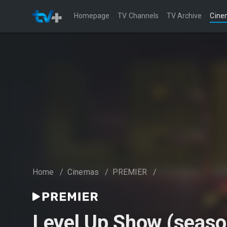
Homepage
TV Channels
TV Archive
Cine
Home
/
Cinemas
/
PREMIER
/
Level Up Show (seaso