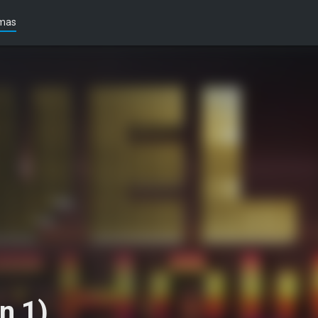
mas
n 1)