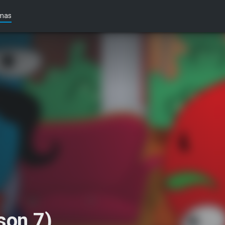
mas
son 7)