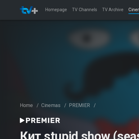
Homepage
TV Channels
TV Archive
Cine
Home
/
Cinemas
/
PREMIER
/
Кит stupid show (sea