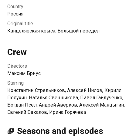
предстоит собрать новую команду. Его напарниками
Country
становятся младший лейтенант Стас Комаров и
Россия
идеалистка Мария Давыдова. Героям предстоит
Original title
максимально быстро найти общий язык друг с
Канцелярская крыса. Большой передел
другом, чтобы не дать преступникам завладеть
городом.
Crew
You can watch 2 season of the series Канцелярская
крыса. Большой передел online for free in good HD
Directors
quality on Kazakhtelecom.
Максим Бриус
Starring
Константин Стрельников, Алексей Нилов, Кирилл
Полухин, Наталья Свешникова, Павел Гайдученко,
Богдан Псел, Андрей Аверков, Алексей Манцыгин,
Евгений Бакалов, Ирина Горячева
Seasons and episodes