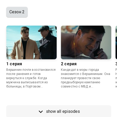
Сезон 2
1 серия
2 серия
Вершинин почти восстановился
Кандидат в мэры города
после ранения и готов
знакомится с Вершининым. Она
вернуться к службе. Когда
планирует провести свою
мужчина выписывается из
предвыборную кампанию
больницы, в Портовом
совместно с МВД и
происходит серия покушений на
рассчитывает на помощь
Глеба Борисова и Юру Никитина.
Андрея.
show all episodes