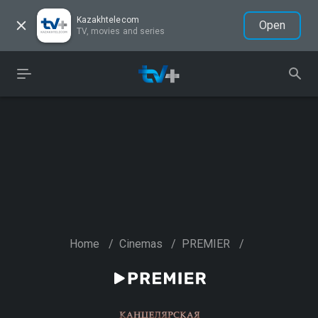
Kazakhtelecom
Open
TV, movies and series
Home
/
Cinemas
/
PREMIER
/