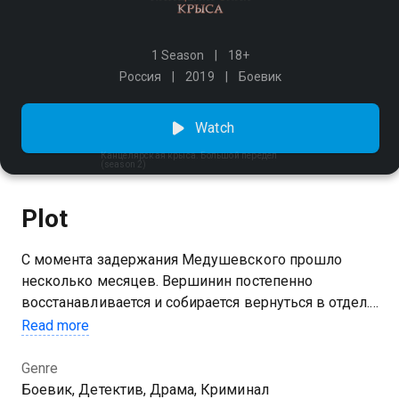
1 Season
18+
Россия
2019
Боевик
Watch
Канцелярская крыса. Большой передел
(season 2)
Plot
С момента задержания Медушевского прошло
несколько месяцев. Вершинин постепенно
восстанавливается и собирается вернуться в отдел.
Как только мужчина выходит из больницы,
Read more
происходит покушение на Юру Никитина и Глеба
Борисова. Чтобы начать расследование и
Genre
восстановить справедливость, Вершинину
Боевик, Детектив, Драма, Криминал