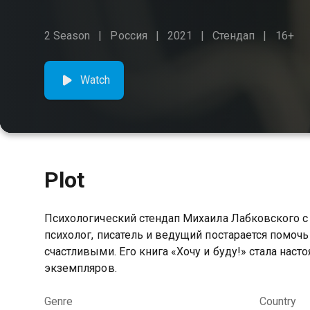
2 Season
Россия
2021
Стендап
16+
Watch
Plot
Психологический стендап Михаила Лабковского с
психолог, писатель и ведущий постарается помочь
счастливыми. Его книга «Хочу и буду!» стала нас
экземпляров.
Genre
Country