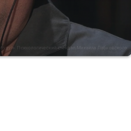
 буду!». Психологический стендап Михаила Лабковского