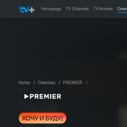
Homepage
TV Channels
TV Archive
Cine
Home
/
Cinemas
/
PREMIER
/