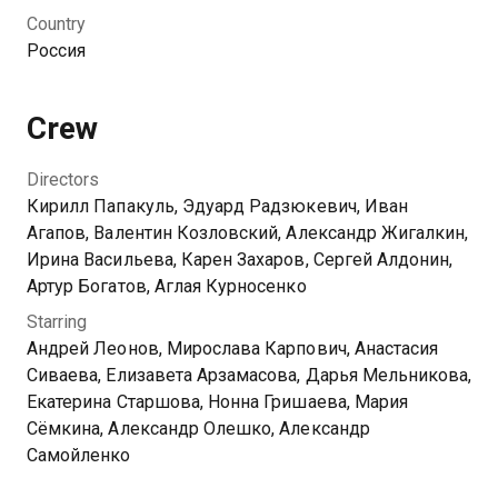
найти личное счастье? На горизонте уже появилась
Country
молодая, привлекательная и очень богатая клиентка
Россия
— жена миллионера с Рублевки. Смогут ли папины
дочки разжалобить ее и уговорить взять папу
сначала на работу, а потом, глядишь, и в мужья?
Crew
You can watch 2 season of the series Папины дочки
Directors
online for free in good HD quality on Kazakhtelecom.
Кирилл Папакуль, Эдуард Радзюкевич, Иван
Агапов, Валентин Козловский, Александр Жигалкин,
Ирина Васильева, Карен Захаров, Сергей Алдонин,
Артур Богатов, Аглая Курносенко
Starring
Андрей Леонов, Мирослава Карпович, Анастасия
Сиваева, Елизавета Арзамасова, Дарья Мельникова,
Екатерина Старшова, Нонна Гришаева, Мария
Сёмкина, Александр Олешко, Александр
Самойленко