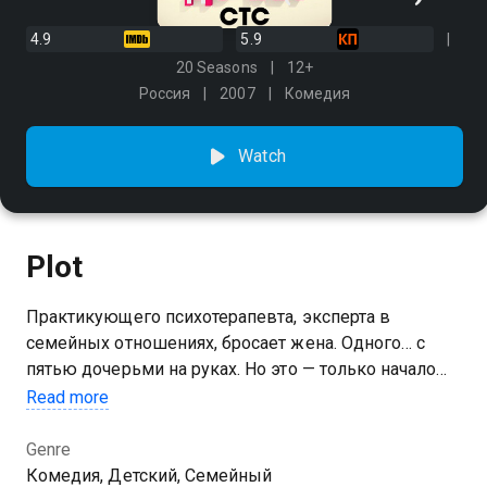
4.9
5.9
20 Seasons
12+
Россия
2007
Комедия
Watch
Plot
Практикующего психотерапевта, эксперта в
семейных отношениях, бросает жена. Одного… с
пятью дочерьми на руках. Но это — только начало
кошмара. С ним остается теща и куча проблем!
Read more
Сможет ли отец-одиночка, он же — отчаявшийся
психотерапевт, распугавший всех клиентов
Genre
жалобами на жизнь, прокормить семью и снова
Комедия, Детский, Семейный