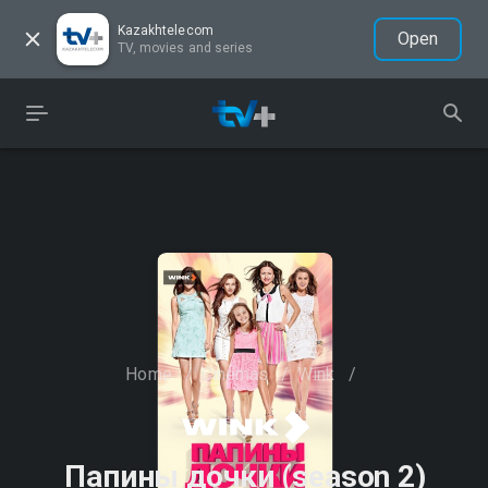
Kazakhtelecom
Open
TV, movies and series
Home
/
Cinemas
/
Wink
/
Папины дочки (season 2)