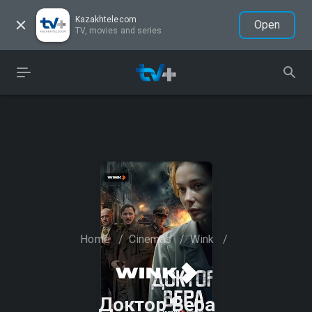
Kazakhtelecom
Open
TV, movies and series
Home
/
Cinemas
/
Wink
/
Доктор Вера