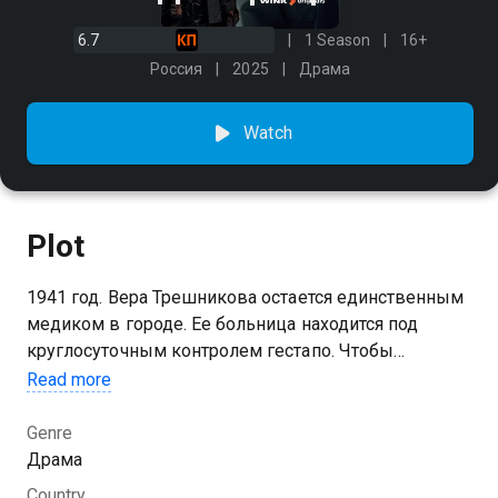
6.7
1 Season
16+
Россия
2025
Драма
Watch
Plot
1941 год. Вера Трешникова остается единственным
медиком в городе. Ее больница находится под
круглосуточным контролем гестапо. Чтобы
продолжать выполнять свой врачебный долг, Вера
Read more
делает вид, что идет на сотрудничество с
фашистами. Горожане осуждают ее, но не знают, что
Genre
в больнице девушка прячет центр партизанского
Драма
движения.
Country