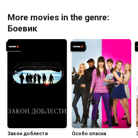
More movies in the genre:
Боевик
6.7
6.4
5.4
5.4
Закон доблести
Особо опасна