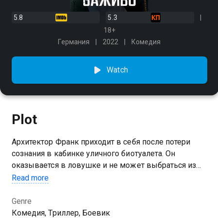
5.8
5.3
18+
Германия
2022
Комедия
Watch
Plot
Архитектор Франк приходит в себя после потери
сознания в кабинке уличного биотуалета. Он
оказывается в ловушке и не может выбраться из
неё. Но это не самая большая проблема. Кабинка
Read more
лежит на дне котлована, в который заложено
взрывное устройство. На то, чтобы выбраться, у
Genre
Франка есть всего один час.
Комедия, Триллер, Боевик