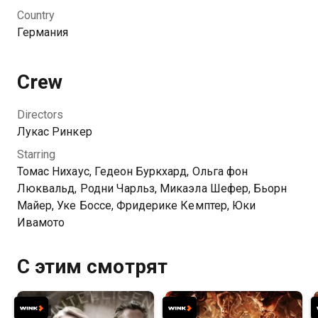
Country
Германия
Crew
Directors
Лукас Ринкер
Starring
Томас Нихаус, Гедеон Буркхард, Ольга фон
Люквальд, Родни Чарльз, Микаэла Шефер, Бьорн
Майер, Уке Боссе, Фридерике Кемптер, Юки
Ивамото
С этим смотрят