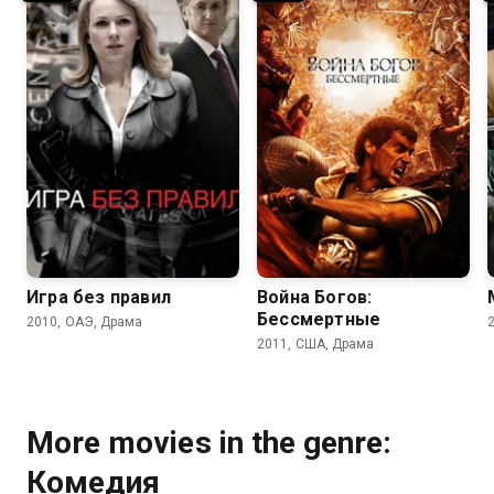
6.6
6.8
5.9
6.0
Игра без правил
Война Богов:
Бессмертные
2010, ОАЭ, Драма
2011, США, Драма
More movies in the genre:
Комедия