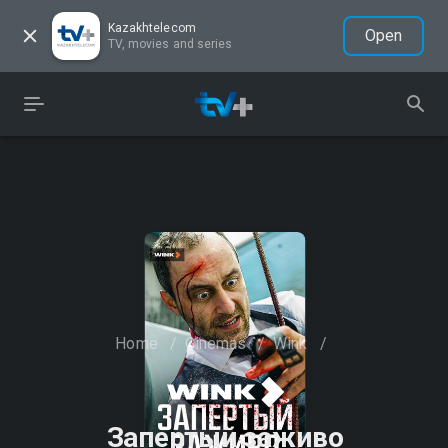
Kazakhtelecom
Open
TV, movies and series
Home
/
Cinemas
/
Wink
/
Запертый заживо