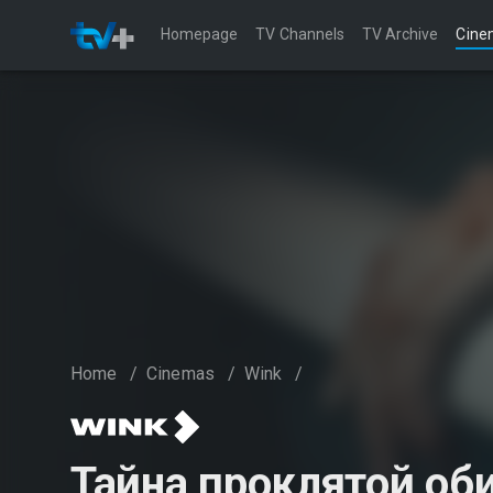
Homepage
TV Channels
TV Archive
Cine
Home
/
Cinemas
/
Wink
/
Тайна проклятой об