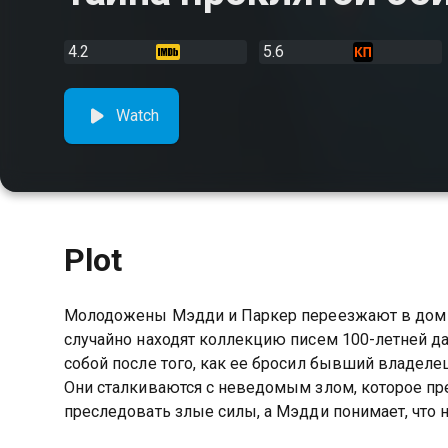
4.2
5.6
Watch
Plot
Молодожены Мэдди и Паркер переезжают в дом с
случайно находят коллекцию писем 100-летней д
собой после того, как ее бросил бывший владелец
Они сталкиваются с неведомым злом, которое пр
преследовать злые силы, а Мэдди понимает, что 