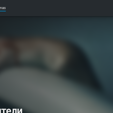
mas
ители