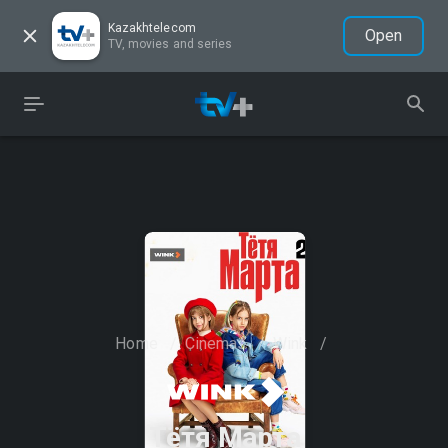
Kazakhtelecom
Open
TV, movies and series
Home
/
Cinemas
/
Wink
/
Тётя Марта