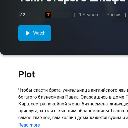
7.2
1 Season
Россия
Watch
Plot
Чтобы спасти брата, учительница английского язы
богатого бизнесмена Павла. Оказавшись в доме П
Кира, сестра покойной жены бизнесмена, живущая
прислуга, хоть и с высшим образованием. Глаша то
самое главное, сам хозяин дома кажется сухим и
начинается с конфликта, и поначалу взаимное неп
Read more