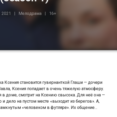
2021
Мелодрама
16+
ка Ксения становится гувернанткой Глаши — дочери
авла, Ксения попадает в очень тяжелую атмосферу.
 в доме, смотрит на Ксению свысока. Для неё она —
 и дело на пустом месте «выходит из берегов». А,
 замкнутым «человеком в футляре». Их общение
онимание лишь нарастает. Только спустя время, пройдя