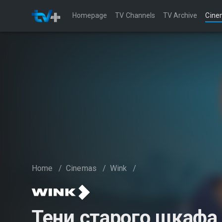
Homepage
TV Channels
TV Archive
Cine
Home
/
Cinemas
/
Wink
/
Тени старого шкафа 