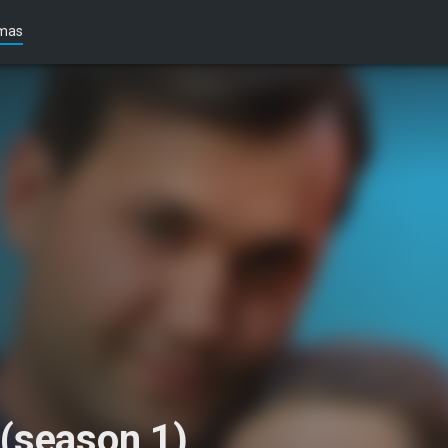
mas
(season 1)