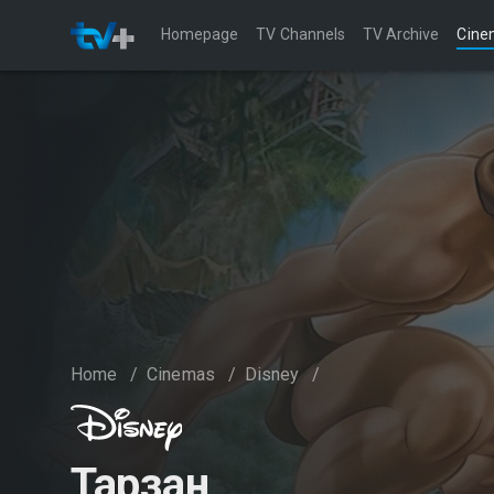
Homepage
TV Channels
TV Archive
Cine
Home
/
Cinemas
/
Disney
/
Тарзан