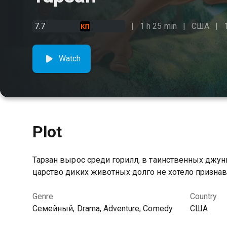
7.7
1 h 25 min
США
Watch
Plot
Тарзан вырос среди горилл, в таинственных джунг
царство диких животных долго не хотело признав
Genre
Country
Семейный, Drama, Adventure, Comedy
США