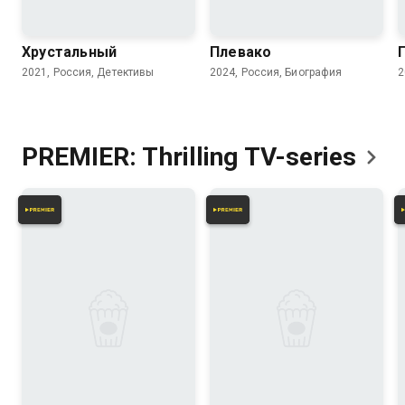
8.3
7.7
8.3
6.3
Хрустальный
Плевако
2021, Россия, Детективы
2024, Россия, Биография
2
PREMIER: Thrilling
TV-series