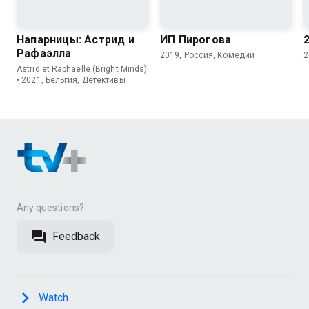
8.5
8.2
7.8
6.5
Напарницы: Астрид и
ИП Пирогова
Рафаэлла
2019, Россия, Комедии
2
Astrid et Raphaëlle (Bright Minds)
• 2021, Бельгия, Детективы
Any questions?
Feedback
Watch