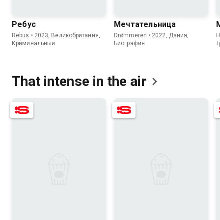
Ребус
Мечтательница
Rebus • 2023, Великобритания,
Drømmeren • 2022, Дания,
H
Криминальный
Биография
Т
That intense in the
air