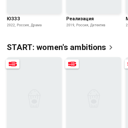
7.8
ЮЗЗЗ
Реализация
2022, Россия, Драма
2019, Россия, Детектив
2
START: women's
ambitions