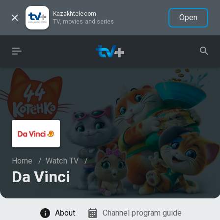
Kazakhtelecom
Open
TV, movies and series
Home
/
Watch TV
/
Da Vinci
Watch
About
Channel program guide