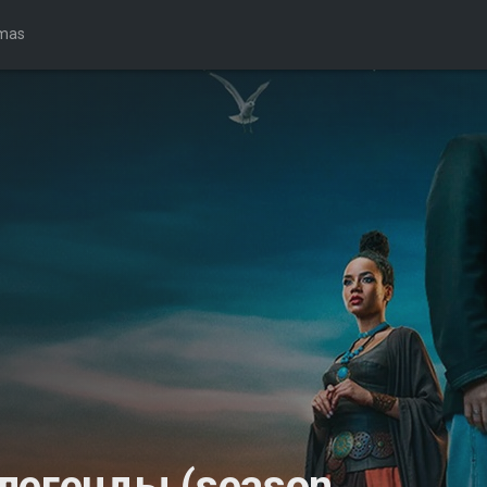
mas
легенды (season