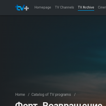
Homepage
TV Channels
TV Archive
Cine
Home
/
Catalog of TV programs
/
Форт. Возвращение 