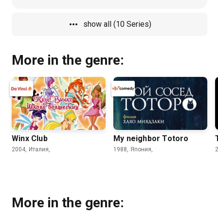
Имэн, которая умеет читать
странные знаки, но внезапно
show all (10 Series)
происходит взрыв
More in the genre:
Winx Club
My neighbor Totoro
2004, Италия,
1988, Япония,
More in the genre: