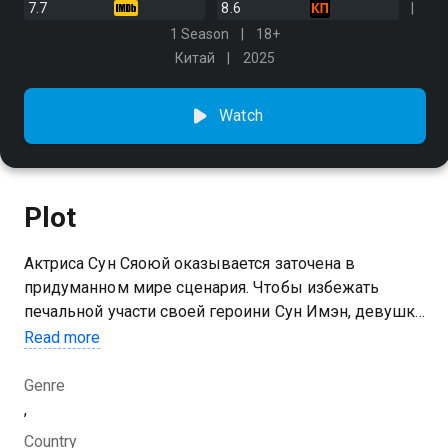
7.7
8.6
1 Season
18+
Китай
2025
Watch
Plot
Актриса Сун Сяоюй оказывается заточена в
придуманном мире сценария. Чтобы избежать
печальной участи своей героини Сун Имэн, девушка
предпринимает оригинальные попытки изменить
Read more
написанное
Genre
You can watch 1 season of the series Сон во сне online
,
for free in good HD quality on Kazakhtelecom.
Country