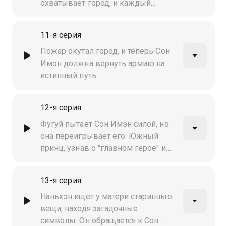
испытание и повернуть ход
охватывает город, и каждый
истории?
борется за выживание. Герои
рискуют всем ради спасения
11-я серия
невинных, но цена слишком
высока…
Пожар окутал город, и теперь Сон
Имэн должна вернуть армию на
истинный путь
12-я серия
Фугуй пытает Сон Имэн силой, но
она переигрывает его. Южный
принц, узнав о "главном герое" и
"сценарии", становится любопытен.
Между тем напряжение между Ли
13-я серия
Шилю и Чу Гуйхуном растёт
Наньхэн ищет у матери старинные
вещи, находя загадочные
символы. Он обращается к Сон