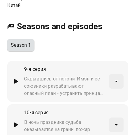
Китай
Seasons and episodes
Season 1
9-я серия
Скрывшись от погони, Имэн и её
союзники разрабатывают
опасный план - устранить принца
во время праздника фонарей.
Напряжение растёт, а
10-я серия
предательство подкрадывается из
самых неожиданных мест.
В ночь праздника судьба
Сможет ли она выдержать
оказывается на грани: пожар