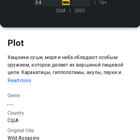
3.4
16+
США
2023
Plot
Хищники суши, моря и неба обладают особым
оружием, которое делает их вершиной пищевой
цепи. Каракатицы, гиппопотамы, акулы, пауки и
змеи демонстрируют уникальные навыки охоты и
Read more
борьбы за выживание в дикой среде
Genre
, , ,
Country
США
Original title
Wild Assasins