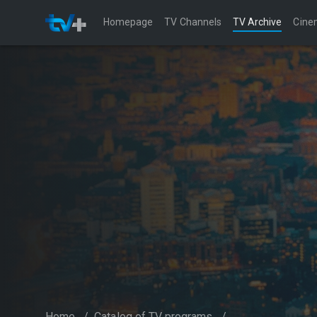
Homepage
TV Channels
TV Archive
Cine
Home
/
Catalog of TV programs
/