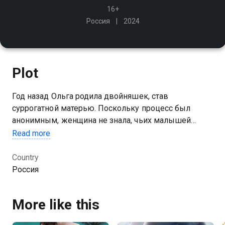
16+
Россия
2024
Plot
Год назад Ольга родила двойняшек, став
суррогатной матерью. Поскольку процесс был
анонимным, женщина не знала, чьих малышей
выносила. Познакомившись с супружеской парой
Read more
Вехремеевых, Татьяной и Дмитрием, она
подозревает, что их малыши - это её дети
Country
Россия
You can watch 1 season of the series Я всё исправлю
сама online for free in good HD quality on
More like this
Kazakhtelecom.