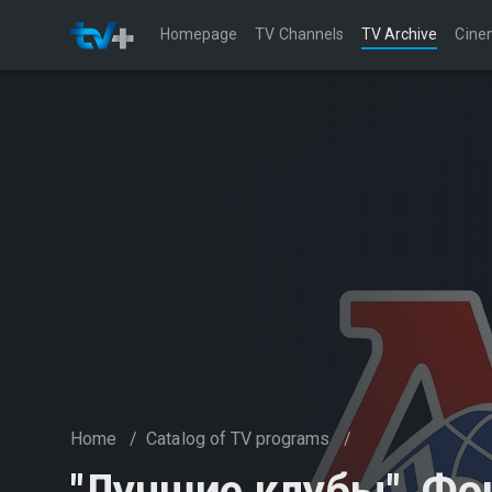
Homepage
TV Channels
TV Archive
Cine
Home
/
Catalog of TV programs
/
"Лучшие клубы". Фо