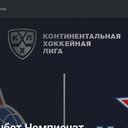
mas
нбет Чемпионат