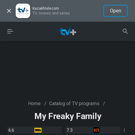
Kazakhtelecom
Open
TV, movies and series
Home
/
Catalog of TV programs
/
My Freaky Family
6.6
7.3