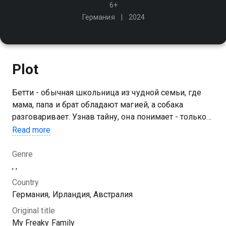
6+
Германия
2024
Plot
Бетти - обычная школьница из чудной семьи, где
мама, папа и брат обладают магией, а собака
разговаривает. Узнав тайну, она понимает - только
она может спасти мир, сыграв старинную песню,
Read more
ноты которой спрятаны в тайнике
Genre
, ,
Country
Германия, Ирландия, Австралия
Original title
My Freaky Family