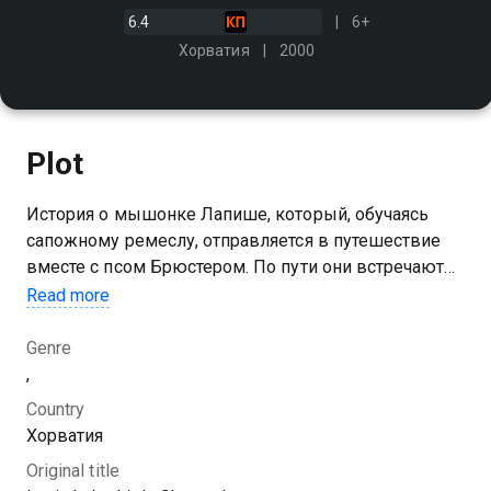
6.4
6+
Хорватия
2000
Plot
История о мышонке Лапише, который, обучаясь
сапожному ремеслу, отправляется в путешествие
вместе с псом Брюстером. По пути они встречают
попугая Пико, мышку Лизу и сталкиваются с доброй
Read more
волшебницей и злым мистером Крысом
Genre
You can watch 1 season of the series Lapitch the Little
,
Shoemaker online for free in good HD quality on
Country
Kazakhtelecom.
Хорватия
Original title