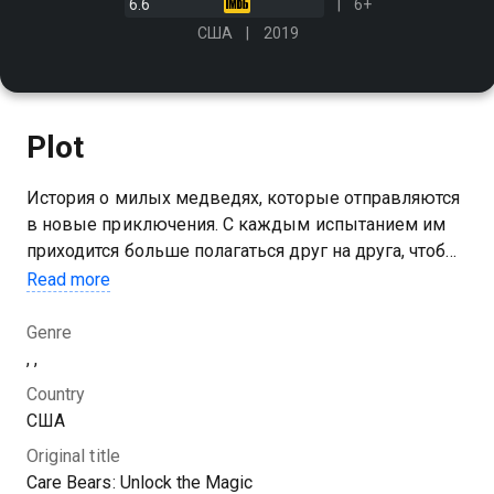
6.6
6+
США
2019
Plot
История о милых медведях, которые отправляются
в новые приключения. С каждым испытанием им
приходится больше полагаться друг на друга, чтобы
продолжать распространять заботу и взаимопомощь
Read more
Genre
, ,
Country
США
Original title
Care Bears: Unlock the Magic