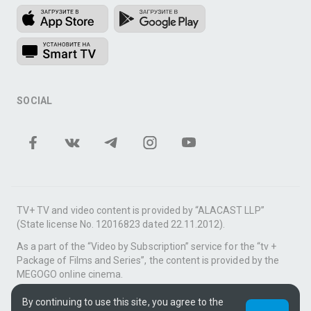
SOCIAL
TV+ TV and video content is provided by “ALACAST LLP”
(State license No. 12016823 dated 22.11.2012).
As a part of the “Video by Subscription” service for the “tv +
Package of Films and Series”, the content is provided by the
MEGOGO online cinema.
Support: tvplus@telecom.kz
By continuing to use this site, you agree to the