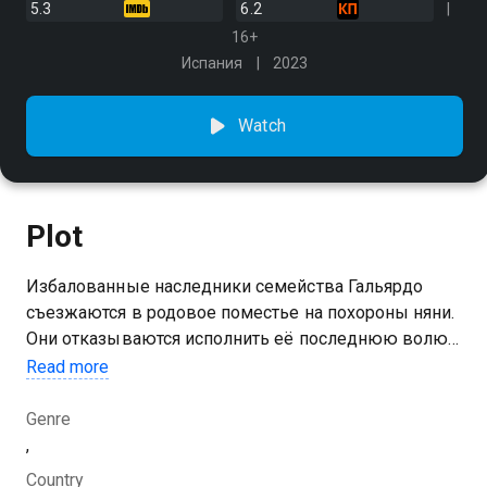
5.3
6.2
16+
Испания
2023
Watch
Plot
Избалованные наследники семейства Гальярдо
съезжаются в родовое поместье на похороны няни.
Они отказываются исполнить её последнюю волю
в завещании и теперь получают письма, каждое из
Read more
которых раскрывает их тайны
Genre
,
Country