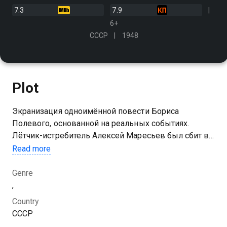
7.3
7.9
6+
СССР
1948
Plot
Экранизация одноимённой повести Бориса
Полевого, основанной на реальных событиях.
Лётчик-истребитель Алексей Маресьев был сбит в
бою, но выжил, потеряв обе ноги. Несмотря на
Read more
ампутацию, он смог совершить практически
невозможное
Genre
,
Country
СССР