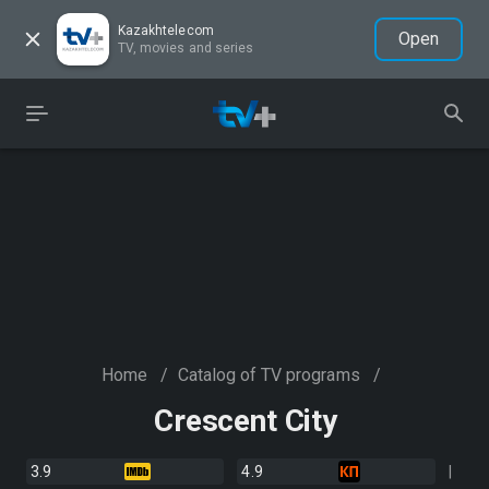
Kazakhtelecom
Open
TV, movies and series
Home
/
Catalog of TV programs
/
Crescent City
3.9
4.9