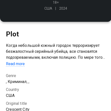
18+
США
2024
Plot
Когда небольшой южный городок терроризирует
безжалостный серийный убийца, все становятся
подозреваемыми, включая полицию. По мере того,
как число жертв растёт, а ситуация углубляется,
Read more
главного детектива начинают преследовать ужасы
его прошлого
Genre
, Криминал, ,
Country
США
Original title
Crescent City