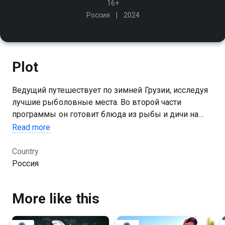
16+
Россия
2024
Plot
Ведущий путешествует по зимней Грузии, исследуя
лучшие рыболовные места. Во второй части
программы он готовит блюда из рыбы и дичи на
фоне живописных пейзажей, раскрывая секреты
Read more
грузинской кухни
Country
Россия
More like this