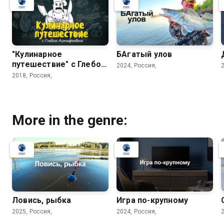
"Кулинарное
БАгатый улов
путешествие" с Глебом
2024, Россия,
Астафьевым
2018, Россия,
More in the genre:
Ловись, рыбка
Игра по-крупному
2025, Россия,
2024, Россия,