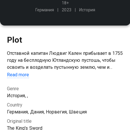
18+
Германия
2023
История
Plot
Отставной капитан Людвиг Кален прибывает в 1755
году на бесплодную Ютландскую пустошь, чтобы
освоить и возделать пустынную землю, чем и
обеспечить себе достойную жизнь и приумножить
Read more
богатство Датского королевства
Genre
История, ,
Country
Германия, Дания, Норвегия, Швеция
Original title
The King's Sword