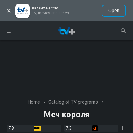
Kazakhtelecom
Open
TV, movies and series
Home
/
Catalog of TV programs
/
Меч короля
7.8
7.3