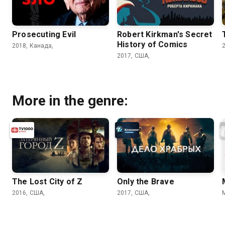
Prosecuting Evil
Robert Kirkman's Secret
History of Comics
2018, Канада,
2017, США,
More in the genre:
The Lost City of Z
Only the Brave
2016, США,
2017, США,
M