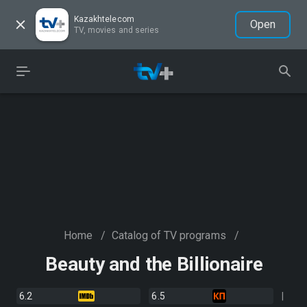
Kazakhtelecom
Open
TV, movies and series
Home
/
Catalog of TV programs
/
Beauty and the Billionaire
6.2
6.5