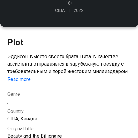
18+
США
2022
Plot
Эддисон, вместо своего брата Пита, в качестве
ассистента отправляется в зарубежную поездку с
требовательным и порой жестоким миллиардером
Джастином Росса. После многочисленных
Read more
конфликтов они начинают видеть друг друга с
другой стороны
Genre
, ,
Country
США, Канада
Original title
Beauty and the Billionaire