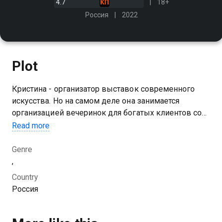
4.7
18+
Россия
2022
Plot
Кристина - организатор выставок современного
искусства. Но на самом деле она занимается
организацией вечеринок для богатых клиентов со
всего мира. В её подчинении находятся десятки
Read more
девушек, а проблем постоянно подкидывают
спецслужбы и полиция
Genre
,
Country
Россия