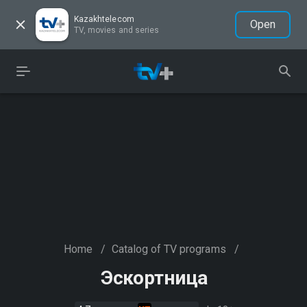
Kazakhtelecom
Open
TV, movies and series
Home
/
Catalog of TV programs
/
Эскортница