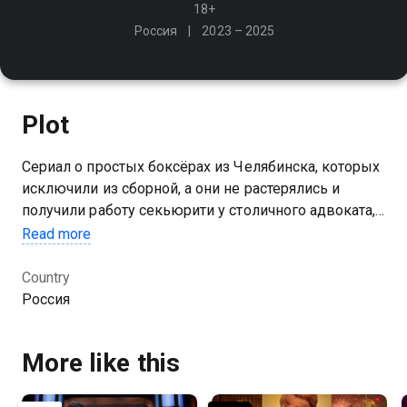
18+
Россия
2023 – 2025
Plot
Сериал о простых боксёрах из Челябинска, которых
исключили из сборной, а они не растерялись и
получили работу секьюрити у столичного адвоката, у
которого полно недоброжелателей
Read more
Country
Россия
More like this