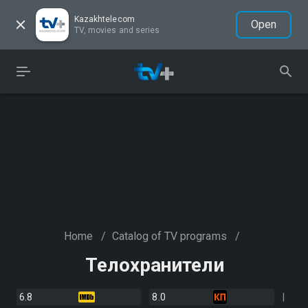
Kazakhtelecom
Open
TV, movies and series
Home
/
Catalog of TV programs
/
Телохранители
6.8
8.0