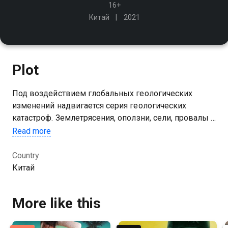
16+
Китай
2021
Plot
Под воздействием глобальных геологических
изменений надвигается серия геологических
катастроф. Землетрясения, оползни, сели, провалы в
земле угрожают жизни простых граждан. Также это
Read more
может затронуть туннель, который возводили
последние 10 лет
Country
Китай
More like this