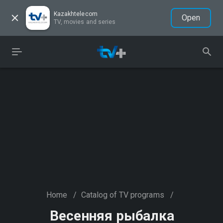
Kazakhtelecom
Open
TV, movies and series
Home
/
Catalog of TV programs
/
Весенняя рыбалка