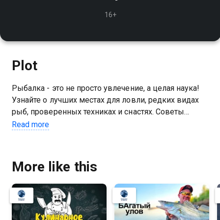
16+
Plot
Рыбалка - это не просто увлечение, а целая наука!
Узнайте о лучших местах для ловли, редких видах
рыб, проверенных техниках и снастях. Советы
экспертов и захватывающие истории ждут вас
Read more
More like this