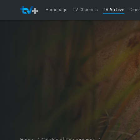
Homepage
TV Channels
TV Archive
Cine
Home
/
Catalog of TV programs
/