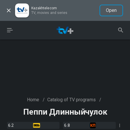
Kazakhtelecom
Open
TV, movies and series
Home
/
Catalog of TV programs
/
Пеппи Длинныйчулок
6.2
6.8