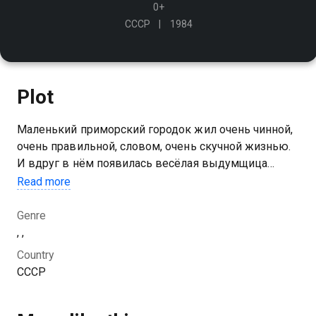
0+
СССР
1984
Plot
Маленький приморский городок жил очень чинной,
очень правильной, словом, очень скучной жизнью.
И вдруг в нём появилась весёлая выдумщица
Пеппи. Многим казалось, что она постоянно врёт. А
Read more
она просто любила рассказывать сказки
Genre
, ,
Country
СССР