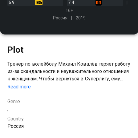
6.9
7.4
16+
Россия
2019
Plot
Тренер по волейболу Михаил Ковалёв теряет работу
из-за скандальности и неуважительного отношения
к женщинам. Чтобы вернуться в Суперлигу, ему
нужно выиграть чемпионат по волейболу с
Read more
провинциальной студенческой женской командой
Genre
,
Country
Россия