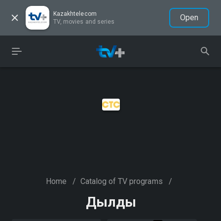
Kazakhtelecom
Open
TV, movies and series
Home
/
Catalog of TV programs
/
Дылды