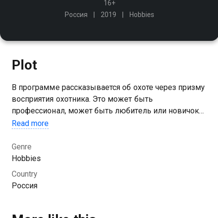
16+
Россия
2019
Hobbies
Plot
В программе рассказывается об охоте через призму
восприятия охотника. Это может быть
профессионал, может быть любитель или новичок
на данной охоте. Охотники будут меняться, охоты -
Read more
тоже
Genre
You can watch 1 season of the series Охоты и охотники
Hobbies
online for free in good HD quality on Kazakhtelecom.
Country
Россия