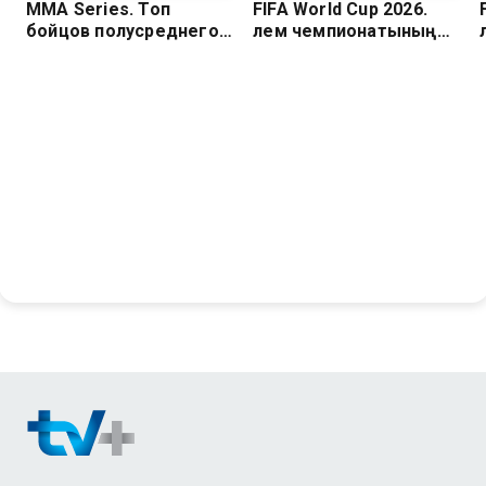
MMA Series. Топ
FIFA World Cup 2026.
бойцов полусреднего
Әлем чемпионатының
веса. С.Бобрышев,
барлық голдары. 2 тур
В.Руденко, Д.Засинец