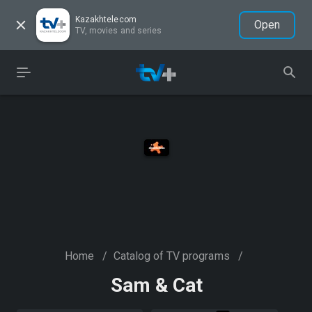
Kazakhtelecom
Open
TV, movies and series
Home
/
Catalog of TV programs
/
Sam & Cat