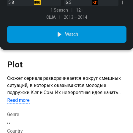
5.8
6.3
1 Season
12+
США
2013 – 2014
Watch
Plot
Сюжет сериала разворачивается вокруг смешных
ситуаций, в которых оказываются молодые
подружки Кэт и Сэм. Их невероятная идея начать
бизнес, чтобы стать независимыми и иметь
Read more
возможность развлекаться, заставила девушек
искать способ заработать
Genre
, ,
Country