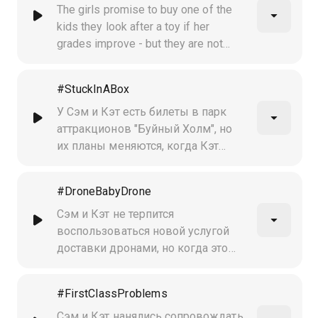
The girls promise to buy one of the
kids they look after a toy if her
grades improve - but they are not
prepared for how much it costs
#StuckInABox
У Сэм и Кэт есть билеты в парк
аттракционов "Буйный Холм", но
их планы меняются, когда Кэт
застревает в одном из фокусов
Дайса. Теперь ребята должны
#DroneBabyDrone
придумать, как вытащить её
оттуда
Сэм и Кэт не терпится
воспользоваться новой услугой
доставки дронами, но когда это
случается, они сталкиваются с
неожиданными проблемами
#FirstClassProblems
Сэм и Кэт нанялись сопровождать